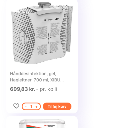
Hånddesinfektion, gel,
Hagleitner, 700 ml, XIBU
DISINFECT, uden alkohol - 6
699,83 kr.
- pr. kolli
stk.
-
1
+
Tilføj kurv