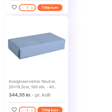
-
1
+
Tilføj kurv
Ansigtsservietter Neutral,
20x19,5cm, 100 stk. - 40
pakker
344,35 kr.
- pr. kolli
-
1
+
Tilføj kurv