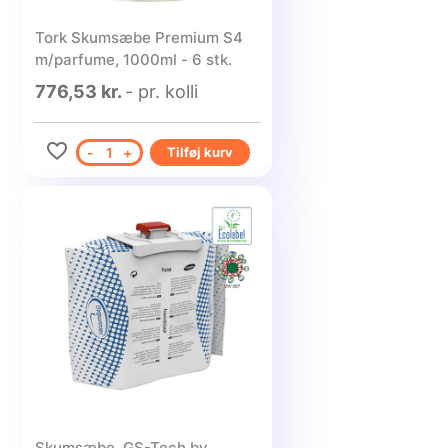
Tork Skumsæbe Premium S4
m/parfume, 1000ml - 6 stk.
776,53 kr.
- pr. kolli
-
1
+
Tilføj kurv
Skumsæbe, GS-Tech by