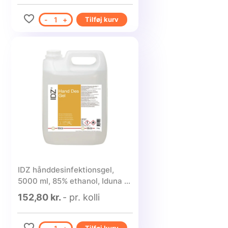
-
1
+
Tilføj kurv
IDZ hånddesinfektionsgel,
5000 ml, 85% ethanol, Iduna -
1 stk.
152,80 kr.
- pr. kolli