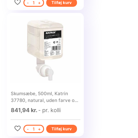
-
1
+
Tilføj kurv
Skumsæbe, 500ml, Katrin
37780, natural, uden farve og
parfume - 12 stk.
841,94 kr.
- pr. kolli
-
1
+
Tilføj kurv