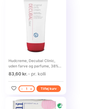
Hudcreme, Decubal Clinic,
uden farve og parfume, 38%
fedt, 100 g - 1 stk.
83,60 kr.
- pr. kolli
-
1
+
Tilføj kurv