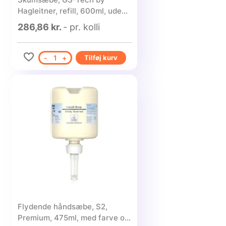
Hagleitner, refill, 600ml, uden
farve, med duft - 6 stk.
286,86 kr.
- pr. kolli
-
1
+
Tilføj kurv
Flydende håndsæbe, S2,
Premium, 475ml, med farve og