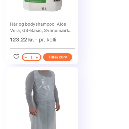
Hår og bodyshampoo, Aloe
Vera, GS-Basic, Svanemærket,
uden farve og parfume, 5-liter
123,22 kr.
- pr. kolli
- 1 stk.
-
1
+
Tilføj kurv