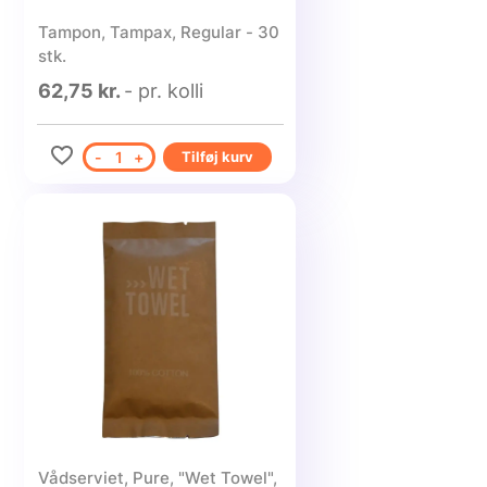
Tampon, Tampax, Regular - 30
stk.
62,75 kr.
- pr. kolli
-
1
+
Tilføj kurv
Vådserviet, Pure, "Wet Towel",