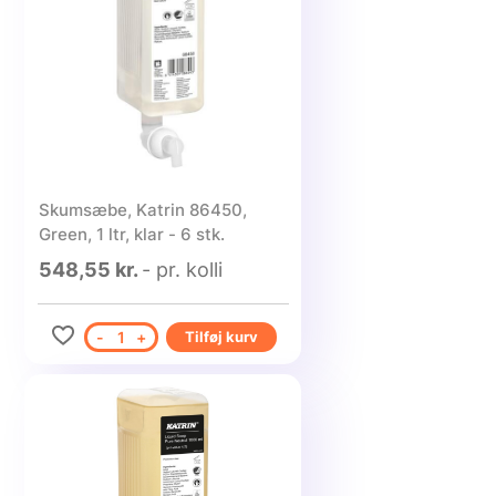
Skumsæbe, Katrin 86450,
Green, 1 ltr, klar - 6 stk.
548,55 kr.
- pr. kolli
-
1
+
Tilføj kurv