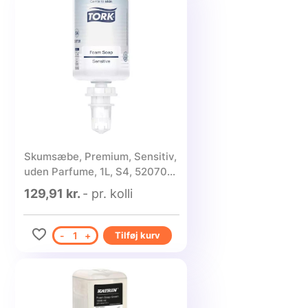
Skumsæbe, Premium, Sensitiv,
uden Parfume, 1L, S4, 520701,
Tork - 1 stk.
129,91 kr.
- pr. kolli
-
1
+
Tilføj kurv