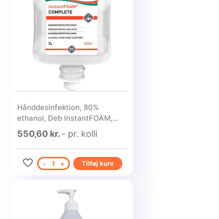
Hånddesinfektion, 80%
ethanol, Deb InstantFOAM,
1000ml - 3 stk.
550,60 kr.
- pr. kolli
-
1
+
Tilføj kurv