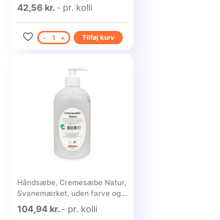
parfume, mini - 1 Stk.
42,56 kr.
- pr. kolli
-
1
+
Tilføj kurv
Håndsæbe, Cremesæbe Natur,
Svanemærket, uden farve og
parfume, 500 ml - 6 stk.
104,94 kr.
- pr. kolli