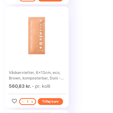
Vådservietter, 6x13cm, eco,
Brown, komposterbar, Duni -
500 stk.
560,83 kr.
- pr. kolli
-
1
+
Tilføj kurv