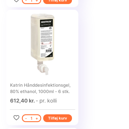
-
1
+
Tilføj kurv
Katrin Hånddesinfektionsgel,
80% ethanol, 1000ml - 6 stk.
612,40 kr.
- pr. kolli
-
1
+
Tilføj kurv