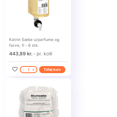
Katrin Sæbe u/parfume og
farve, 1l - 6 stk.
443,89 kr.
- pr. kolli
-
1
+
Tilføj kurv