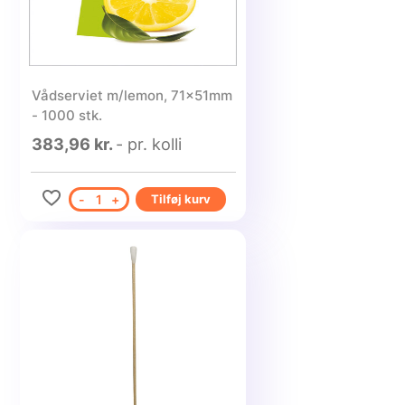
Vådserviet m/lemon, 71x51mm
- 1000 stk.
383,96 kr.
- pr. kolli
-
1
+
Tilføj kurv