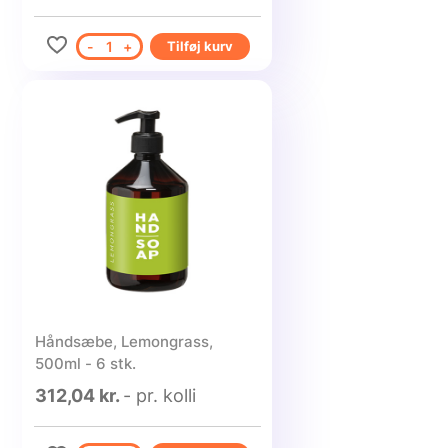
-
1
+
Tilføj kurv
Håndsæbe, Lemongrass,
500ml - 6 stk.
312,04 kr.
- pr. kolli