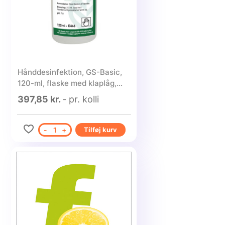
Hånddesinfektion, GS-Basic,
120-ml, flaske med klaplåg,
85% ethanol, flydende - 30
397,85 kr.
- pr. kolli
stk.
-
1
+
Tilføj kurv