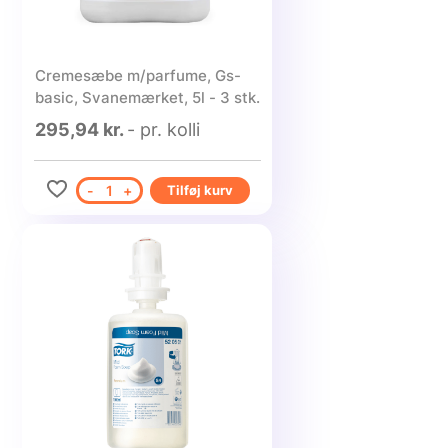
Cremesæbe m/parfume, Gs-
basic, Svanemærket, 5l - 3 stk.
295,94 kr.
- pr. kolli
-
1
+
Tilføj kurv