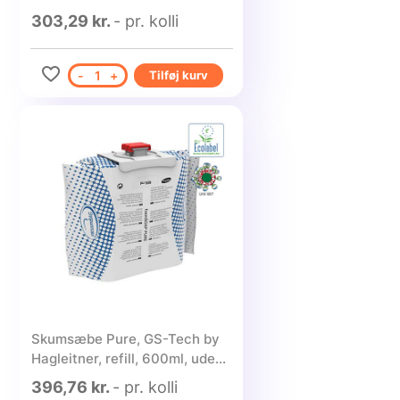
303,29 kr.
- pr. kolli
-
1
+
Tilføj kurv
Skumsæbe Pure, GS-Tech by
Hagleitner, refill, 600ml, uden
farve og parfume - 6 stk.
396,76 kr.
- pr. kolli