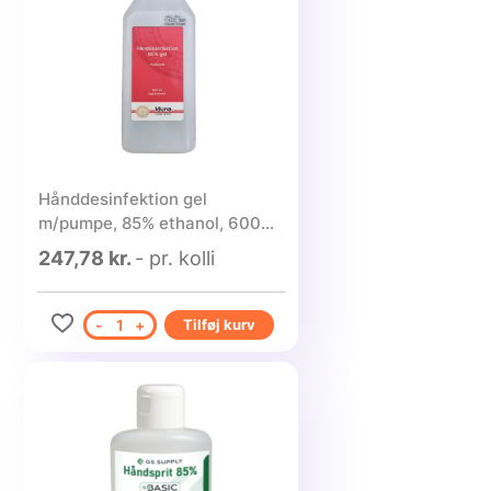
Hånddesinfektion gel
m/pumpe, 85% ethanol, 600ml
- 10 stk.
247,78 kr.
- pr. kolli
-
1
+
Tilføj kurv