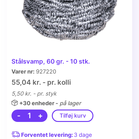
Stålsvamp, 60 gr. - 10 stk.
Varer nr:
927220
55,04 kr. - pr. kolli
5,50 kr.
- pr. styk
+30 enheder -
på lager
-
1
+
Tilføj kurv
Forventet levering:
3 dage