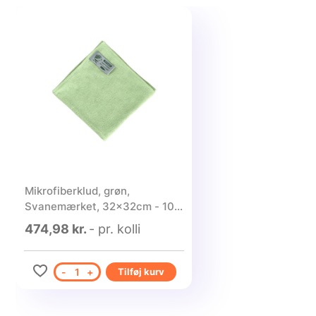
Mikrofiberklud, grøn,
Svanemærket, 32x32cm - 100
stk.
474,98 kr.
- pr. kolli
-
1
+
Tilføj kurv