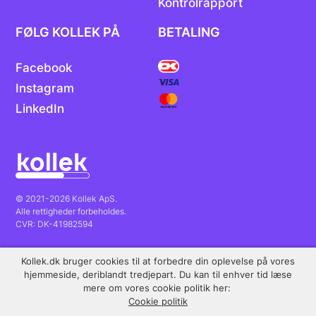
Kontrolrapport
FØLG KOLLEK PÅ
BETALING
Facebook
Instagram
LinkedIn
© 2021-2026 Kollek ApS.
Alle rettigheder forbeholdes.
CVR: DK-41982594
Kollek.dk bruger cookies til at forbedre din oplevelse på vores
Fremragende
Trustpilot
hjemmeside, deriblandt tredjepart. Du kan til enhver tid læse
mere om vores cookie politik her:
Cookie politik
.