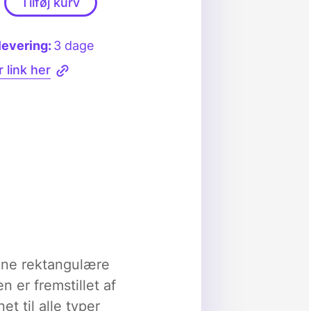
Tilføj kurv
levering:
3 dage
 link her
enne rektangulære
 er fremstillet af
t til alle typer