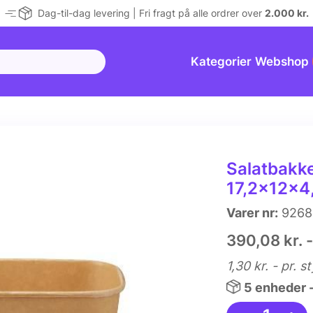
Dag-til-dag levering | Fri fragt på alle ordrer over
2.000 kr.
Kategorier
Webshop
Salatbakke
17,2x12x4,
Varer nr:
9268
390,08 kr. - 
1,30 kr.
- pr. s
5 enheder 