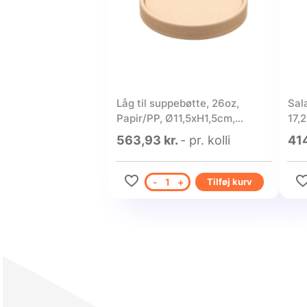
Låg til suppebøtte, 26oz,
Sal
Papir/PP, Ø11,5xH1,5cm,
17,
passer til 875043 og 610923 -
563,93 kr.
- pr. kolli
414
500stk.
-
1
+
Tilføj kurv