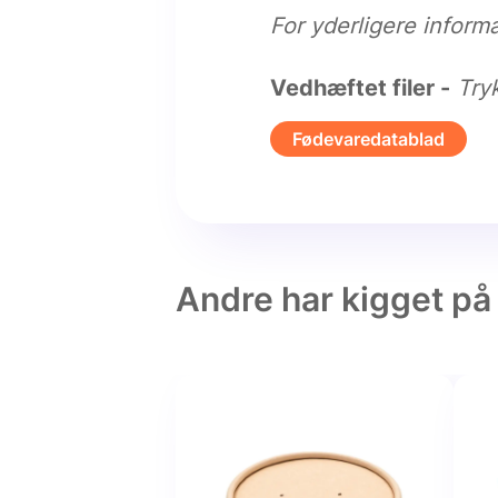
For yderligere informa
Vedhæftet filer -
Try
Fødevaredatablad
Andre har kigget på