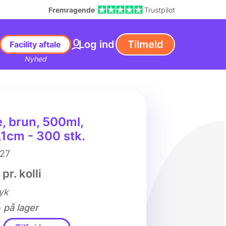
Fremragende
Trustpilot
Log ind
Tilmeld
Facility aftale
Nyhed
, brun, 500ml,
1cm - 300 stk.
27
pr. kolli
tyk
-
på lager