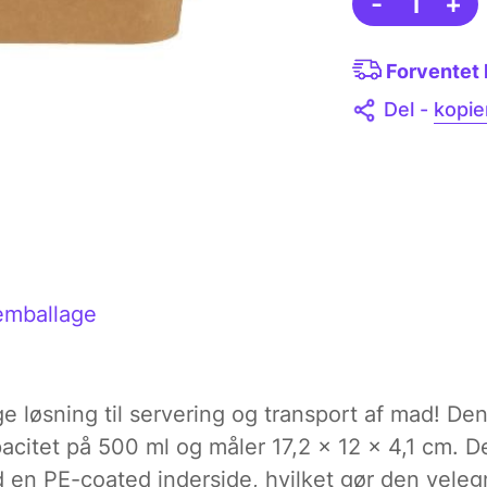
-
1
+
Forventet 
Del -
kopier
emballage
ige løsning til servering og transport af mad! D
citet på 500 ml og måler 17,2 x 12 x 4,1 cm. Den
en PE-coated inderside, hvilket gør den velegne