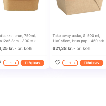
atbakke, brun, 750ml,
Take away æske, S, 500 ml,
2x12x5,8cm - 300 stk.
11x9x5cm, brun pap - 450 stk.
,25 kr.
- pr. kolli
621,38 kr.
- pr. kolli
-
1
+
Tilføj kurv
-
1
+
Tilføj kurv