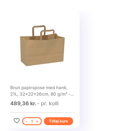
Brun papirspose med hank,
21L, 32x22x26cm, 80 g/m² -
175 stk.
489,36 kr.
- pr. kolli
-
1
+
Tilføj kurv