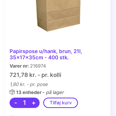
Papirspose u/hank, brun, 21l,
35x17x35cm - 400 stk.
Varer nr:
216974
721,78 kr. - pr. kolli
1,80 kr.
- pr. pose
13 enheder -
på lager
-
1
+
Tilføj kurv