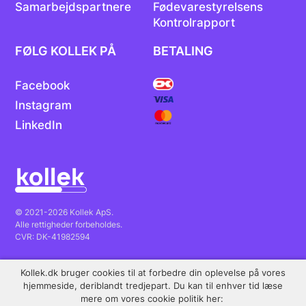
Samarbejdspartnere
Fødevarestyrelsens
Kontrolrapport
FØLG KOLLEK PÅ
BETALING
Facebook
Instagram
LinkedIn
© 2021-2026 Kollek ApS.
Alle rettigheder forbeholdes.
CVR: DK-41982594
Kollek.dk bruger cookies til at forbedre din oplevelse på vores
Fremragende
Trustpilot
hjemmeside, deriblandt tredjepart. Du kan til enhver tid læse
mere om vores cookie politik her: