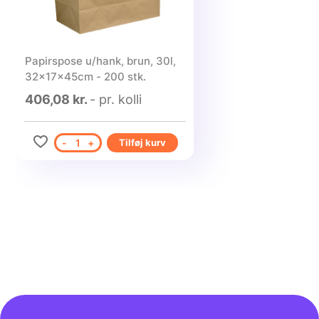
Papirspose u/hank, brun, 30l,
32x17x45cm - 200 stk.
406,08 kr.
- pr. kolli
-
1
+
Tilføj kurv