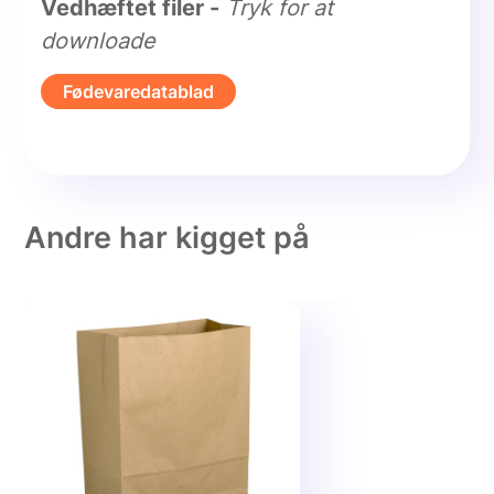
Vedhæftet filer -
Tryk for at
downloade
Fødevaredatablad
Andre har kigget på