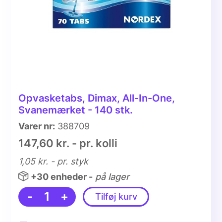
Opvasketabs, Dimax, All-In-One,
Svanemærket - 140 stk.
Varer nr:
388709
147,60 kr. - pr. kolli
1,05 kr.
- pr. styk
+30 enheder -
på lager
-
1
+
Tilføj kurv