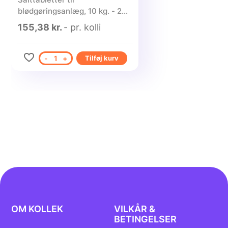
blødgøringsanlæg, 10 kg. - 2
stk.
155,38 kr.
- pr. kolli
-
1
+
Tilføj kurv
OM KOLLEK
VILKÅR &
BETINGELSER