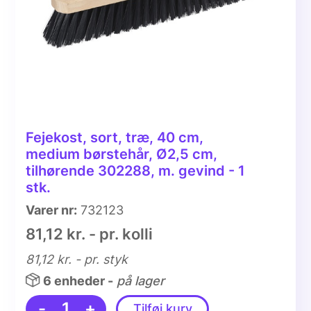
Fejekost, sort, træ, 40 cm,
medium børstehår, Ø2,5 cm,
tilhørende 302288, m. gevind - 1
stk.
Varer nr:
732123
81,12 kr. - pr. kolli
81,12 kr.
- pr. styk
6 enheder -
på lager
-
1
+
Tilføj kurv