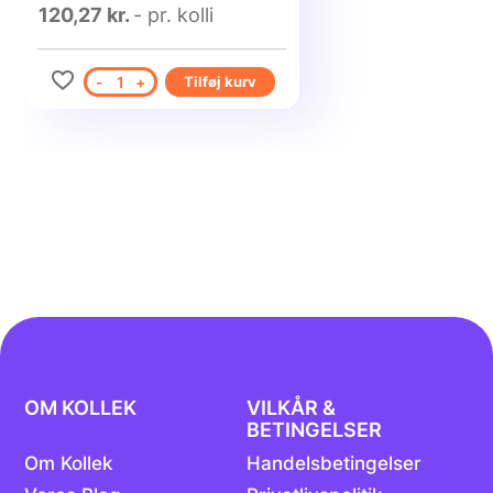
120,27 kr.
- pr. kolli
-
1
+
Tilføj kurv
OM KOLLEK
VILKÅR &
BETINGELSER
Om Kollek
Handelsbetingelser