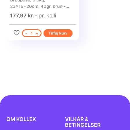
23x16+20cm, 40gr, brun -
1000 stk.
177,97 kr.
- pr. kolli
-
1
+
Tilføj kurv
OM KOLLEK
VILKÅR &
BETINGELSER