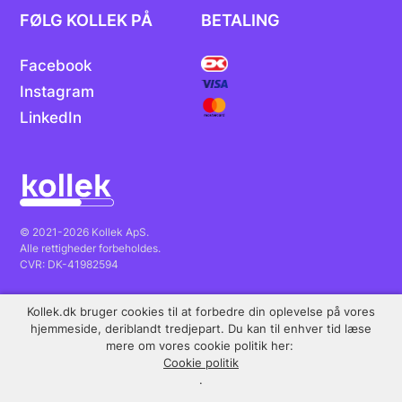
FØLG KOLLEK PÅ
BETALING
Facebook
Instagram
LinkedIn
© 2021-2026 Kollek ApS.
Alle rettigheder forbeholdes.
CVR: DK-41982594
Kollek.dk bruger cookies til at forbedre din oplevelse på vores
Fremragende
Trustpilot
hjemmeside, deriblandt tredjepart. Du kan til enhver tid læse
mere om vores cookie politik her:
Cookie politik
.